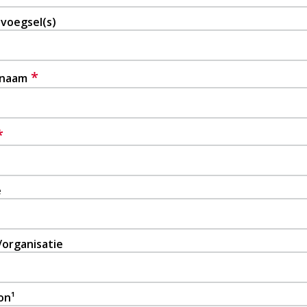
voegsel(s)
*
rnaam
*
e
/organisatie
on¹