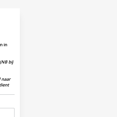
n in
(NB bij
 naar
dient