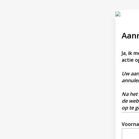
Aanm
Ja, ik 
actie o
Uw aanm
annuler
Na het
de web
op te g
Voorn